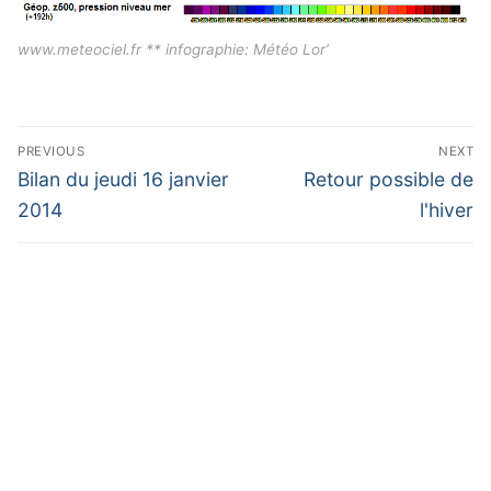
www.meteociel.fr ** infographie: Météo Lor’
Navigation
PREVIOUS
NEXT
de
Previous
Next
Bilan du jeudi 16 janvier
Retour possible de
post:
post:
l’article
2014
l'hiver