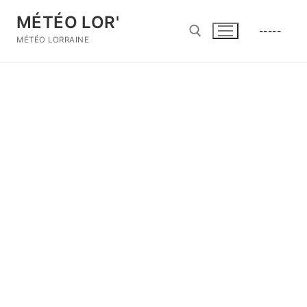
Aller
MÉTÉO LOR'
au
-----
contenu
MÉTÉO LORRAINE
Rechercher :