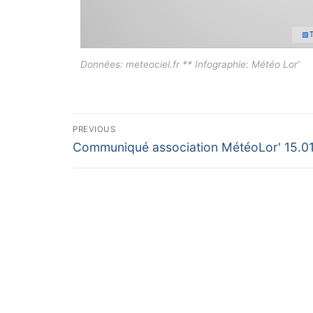
Données: meteociel.fr ** Infographie: Météo Lor’
Navigation
PREVIOUS
Previous
de
Communiqué association MétéoLor' 15.0
post:
l’article