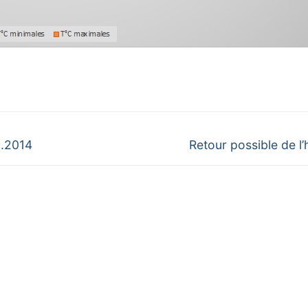
Next
1.2014
Retour possible de l’
post: