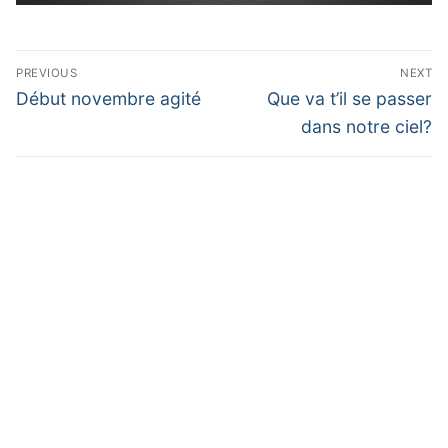
Navigation
PREVIOUS
NEXT
de
Previous
Next
Début novembre agité
Que va t’il se passer
post:
post:
l’article
dans notre ciel?