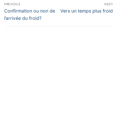
Navigation
PREVIOUS
NEXT
de
Previous
Next
Confirmation ou non de
Vers un temps plus froid
post:
post:
l’article
l’arrivée du froid?