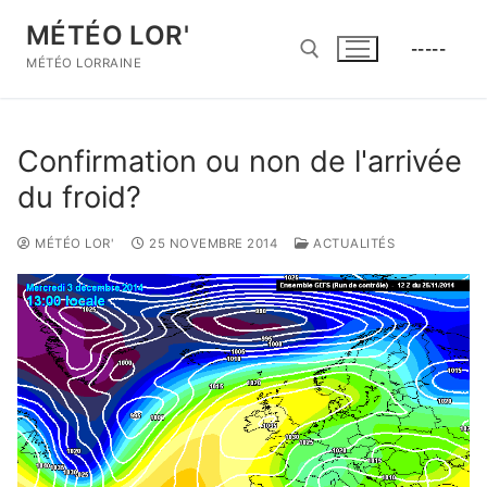
Aller
MÉTÉO LOR'
au
-----
contenu
MÉTÉO LORRAINE
Rechercher :
Confirmation ou non de l'arrivée
du froid?
MÉTÉO LOR'
25 NOVEMBRE 2014
ACTUALITÉS