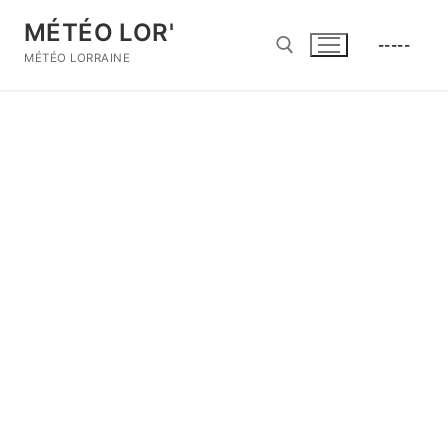
Aller
MÉTÉO LOR'
au
-----
contenu
MÉTÉO LORRAINE
Rechercher :