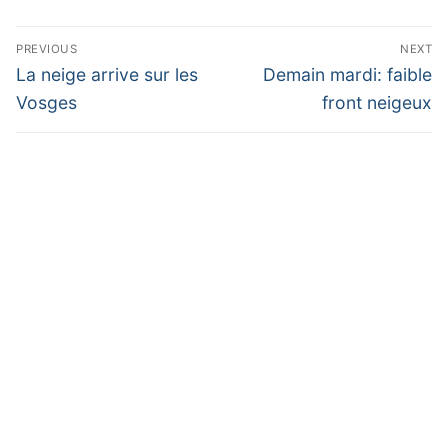
Navigation
PREVIOUS
NEXT
de
Previous
Next
La neige arrive sur les
Demain mardi: faible
post:
post:
l’article
Vosges
front neigeux