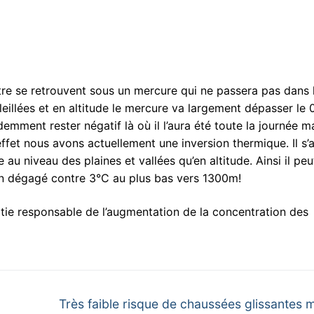
autre se retrouvent sous un mercure qui ne passera pas dans 
oleillées et en altitude le mercure va largement dépasser le 
emment rester négatif là où il l’aura été toute la journée m
effet nous avons actuellement une inversion thermique. Il s’a
u niveau des plaines et vallées qu’en altitude. Ainsi il peu
 bien dégagé contre 3°C au plus bas vers 1300m!
rtie responsable de l’augmentation de la concentration des
Next
Très faible risque de chaussées glissantes 