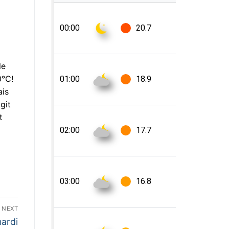
le
0°C!
ais
git
t
NEXT
mardi