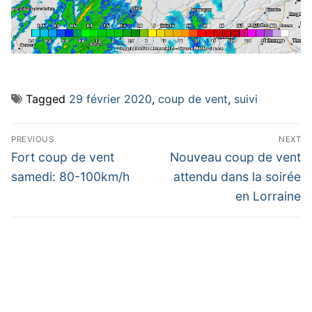
Tagged
29 février 2020
,
coup de vent
,
suivi
Navigation
PREVIOUS
NEXT
de
Previous
Next
Fort coup de vent
Nouveau coup de vent
post:
post:
l’article
samedi: 80-100km/h
attendu dans la soirée
en Lorraine