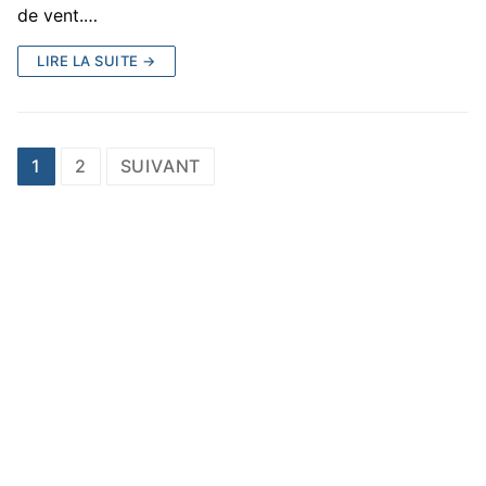
de vent.…
LIRE LA SUITE →
Pagination
1
2
SUIVANT
des
publications