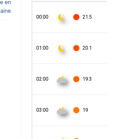
e en
raine