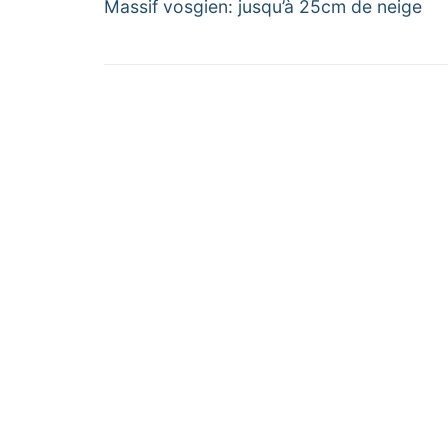
Previous
de
Massif vosgien: jusqu’à 25cm de neige
post:
l’article