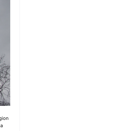
gion
la