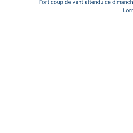
Next
Fort coup de vent attendu ce dimanch
post:
Lor