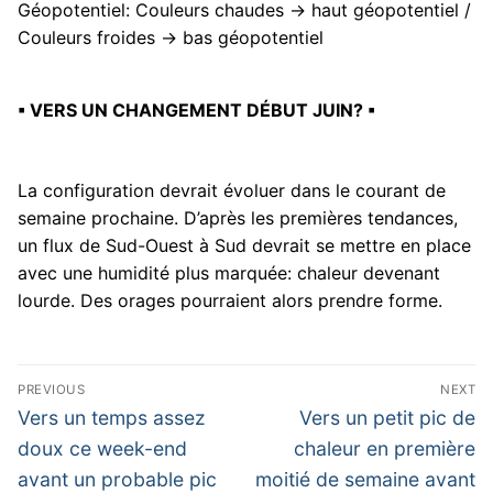
Géopotentiel: Couleurs chaudes -> haut géopotentiel /
Couleurs froides -> bas géopotentiel
▪ VERS UN CHANGEMENT DÉBUT JUIN? ▪
La configuration devrait évoluer dans le courant de
semaine prochaine. D’après les premières tendances,
un flux de Sud-Ouest à Sud devrait se mettre en place
avec une humidité plus marquée: chaleur devenant
lourde. Des orages pourraient alors prendre forme.
Navigation
PREVIOUS
NEXT
de
Previous
Next
Vers un temps assez
Vers un petit pic de
post:
post:
l’article
doux ce week-end
chaleur en première
avant un probable pic
moitié de semaine avant