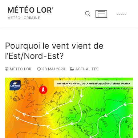
Aller
MÉTÉO LOR'
au
-----
contenu
MÉTÉO LORRAINE
Rechercher :
Pourquoi le vent vient de
l’Est/Nord-Est?
MÉTÉO LOR'
28 MAI 2020
ACTUALITÉS