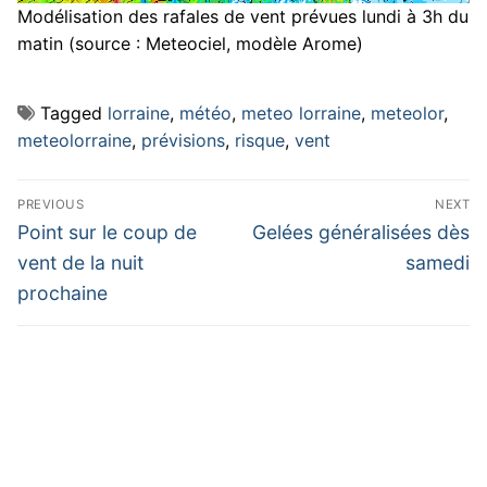
Modélisation des rafales de vent prévues lundi à 3h du
matin (source : Meteociel, modèle Arome)
Tagged
lorraine
,
météo
,
meteo lorraine
,
meteolor
,
meteolorraine
,
prévisions
,
risque
,
vent
Navigation
PREVIOUS
NEXT
de
Previous
Next
Point sur le coup de
Gelées généralisées dès
post:
post:
l’article
vent de la nuit
samedi
prochaine