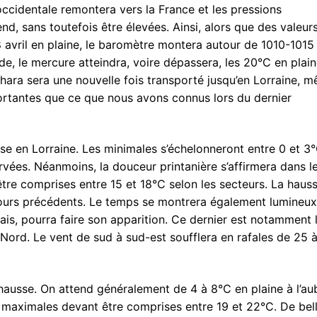
occidentale remontera vers la France et les pressions
nd, sans toutefois être élevées. Ainsi, alors que des valeur
 avril en plaine, le baromètre montera autour de 1010-1015
e, le mercure atteindra, voire dépassera, les 20°C en plain
ahara sera une nouvelle fois transporté jusqu’en Lorraine, 
ortantes que ce que nous avons connus lors du dernier
ise en Lorraine. Les minimales s’échelonneront entre 0 et 3°
vées. Néanmoins, la douceur printanière s’affirmera dans l
être comprises entre 15 et 18°C selon les secteurs. La haus
ours précédents. Le temps se montrera également lumineux
ais, pourra faire son apparition. Ce dernier est notamment l
 Nord. Le vent de sud à sud-est soufflera en rafales de 25 
hausse. On attend généralement de 4 à 8°C en plaine à l’au
s maximales devant être comprises entre 19 et 22°C. De bel