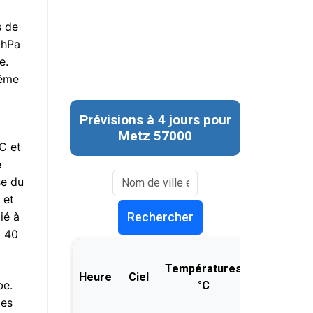
s de
 hPa
e.
même
C et
e
se du
 et
ié à
à 40
be.
les