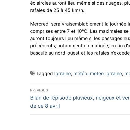
éclaircies auront lieu même si des nuages, pl
rafales de 25 à 45 km/h.
Mercredi sera vraisemblablement la journée l
comprises entre 7 et 10°C. Les maximales se s
auront toujours lieu même si les passages nu
précédents, notamment en matinée, en fin d’a
basculé au nord-ouest et les rafales n’excéd
Tagged
lorraine
,
météo
,
meteo lorraine
,
me
Navigation
PREVIOUS
Previous
de
Bilan de l’épisode pluvieux, neigeux et ve
post:
de ce 8 avril
l’article