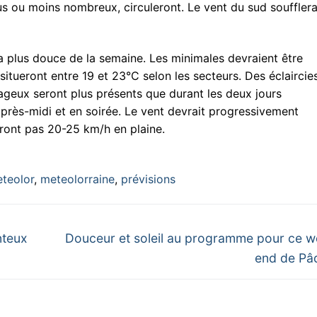
us ou moins nombreux, circuleront. Le vent du sud souffler
a plus douce de la semaine. Les minimales devraient être
itueront entre 19 et 23°C selon les secteurs. Des éclaircie
ageux seront plus présents que durant les deux jours
près-midi et en soirée. Le vent devrait progressivement
eront pas 20-25 km/h en plaine.
teolor
,
meteolorraine
,
prévisions
Next
nteux
Douceur et soleil au programme pour ce w
post:
end de Pâ