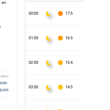
a en
s
NEXT
eek-
ques