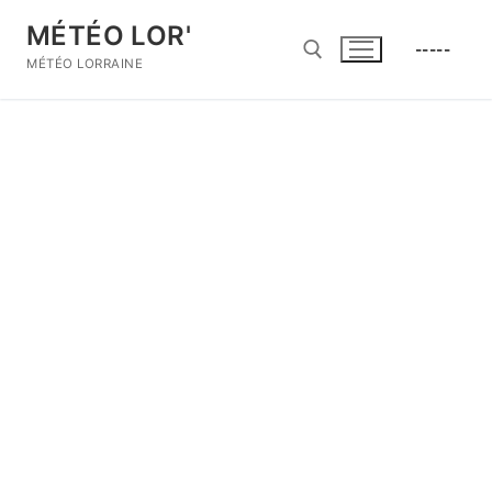
Aller
MÉTÉO LOR'
au
-----
contenu
MÉTÉO LORRAINE
Rechercher :