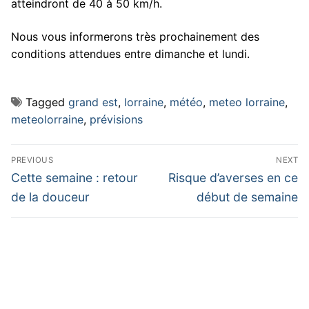
atteindront de 40 à 50 km/h.
Nous vous informerons très prochainement des
conditions attendues entre dimanche et lundi.
Tagged
grand est
,
lorraine
,
météo
,
meteo lorraine
,
meteolorraine
,
prévisions
Navigation
PREVIOUS
NEXT
de
Previous
Next
Cette semaine : retour
Risque d’averses en ce
post:
post:
l’article
de la douceur
début de semaine