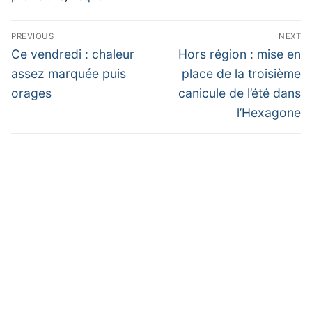
Navigation
PREVIOUS
NEXT
de
Previous
Next
Ce vendredi : chaleur
Hors région : mise en
post:
post:
l’article
assez marquée puis
place de la troisième
orages
canicule de l’été dans
l’Hexagone