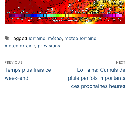
Tagged
lorraine
,
météo
,
meteo lorraine
,
meteolorraine
,
prévisions
Navigation
PREVIOUS
NEXT
de
Previous
Next
Temps plus frais ce
Lorraine: Cumuls de
post:
post:
l’article
week-end
pluie parfois importants
ces prochaines heures