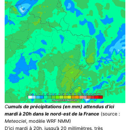
C
umuls de précipitations (en mm) attendus d’ici
mardi à 20h dans le nord-est de la France
(source :
Meteociel
, modèle WRF NMM)
D’ici mardi à 20h, jusqu’à 20 millimètres, très