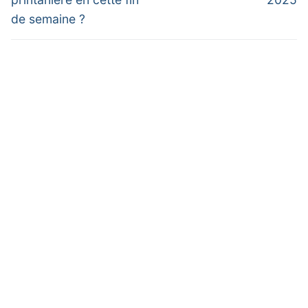
l’article
de semaine ?