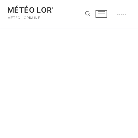
Aller
MÉTÉO LOR'
au
-----
contenu
MÉTÉO LORRAINE
Rechercher :