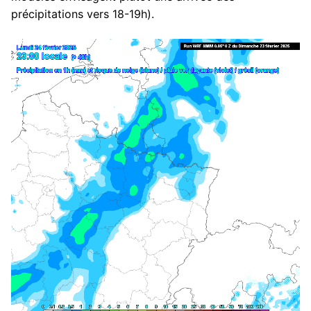
précipitations vers 18-19h).