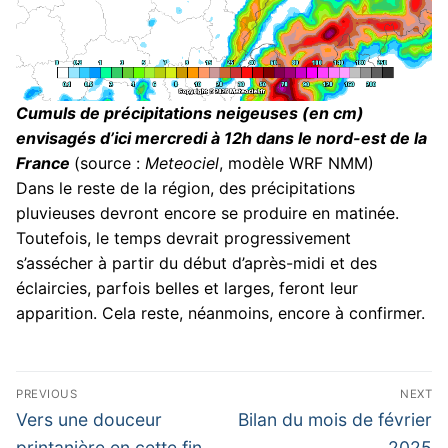
Cumuls de précipitations neigeuses (en cm)
envisagés d’ici mercredi à 12h dans le nord-est de la
France
(source :
Meteociel
, modèle WRF NMM)
Dans le reste de la région, des précipitations
pluvieuses devront encore se produire en matinée.
Toutefois, le temps devrait progressivement
s’assécher à partir du début d’après-midi et des
éclaircies, parfois belles et larges, feront leur
apparition. Cela reste, néanmoins, encore à confirmer.
Navigation
PREVIOUS
NEXT
de
Previous
Next
Vers une douceur
Bilan du mois de février
post:
post:
printanière en cette fin
2025