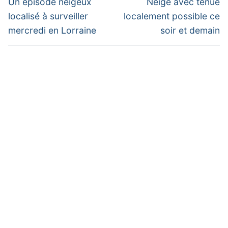
de
Previous
Next
Un épisode neigeux
Neige avec tenue
post:
post:
l’article
localisé à surveiller
localement possible ce
mercredi en Lorraine
soir et demain