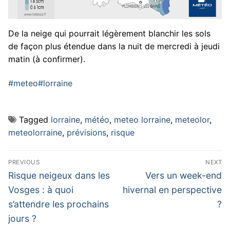
De la neige qui pourrait légèrement blanchir les sols
de façon plus étendue dans la nuit de mercredi à jeudi
matin (à confirmer).
#meteo
#lorraine
Tagged
lorraine
,
météo
,
meteo lorraine
,
meteolor
,
meteolorraine
,
prévisions
,
risque
Navigation
PREVIOUS
NEXT
de
Previous
Next
Risque neigeux dans les
Vers un week-end
post:
post:
l’article
Vosges : à quoi
hivernal en perspective
s’attendre les prochains
?
jours ?