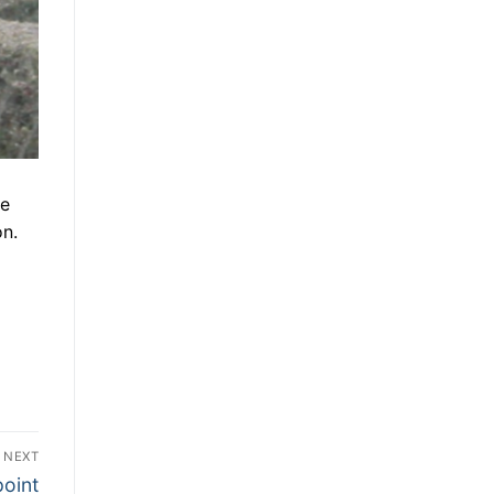
De
on.
NEXT
point