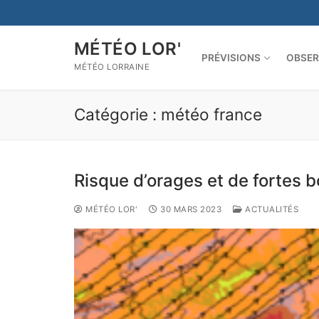
Aller
au
contenu
MÉTÉO LOR'
PRÉVISIONS
OBSER
MÉTÉO LORRAINE
Catégorie :
météo france
Risque d’orages et de fortes 
MÉTÉO LOR'
30 MARS 2023
ACTUALITÉS